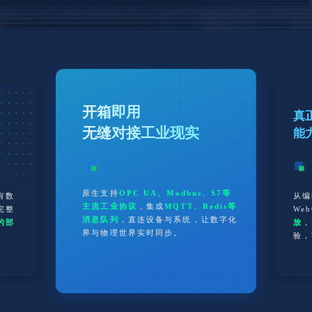
开箱即用
真
无缝对接工业现实
能
原生支持
OPC UA、Modbus、S7等
有数
从编
主流工业协议
，集成
MQTT、Redis等
完整
We
消息队列
，直连设备与系统，让数字化
的部
放
，
界与物理世界实时同步。
验，