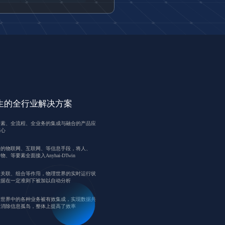
生的工艺规划
生的连接与集成标准
生的全行业解决方案
自研的DTwin-IDE开发平台，真正意义上实
范数字孪生中物理实体、虚拟实体、服务与数
要素、全流程、全业务的集成与融合的产品应
了面向生产现场的工艺过程建模与仿真
库的连接映射相关技术要求。
核心
基于知识的工艺设计方面，实现了基于大数据
范服务与数据库之间的数据传输相关技术要
研的物联网、互联网、等信息手段，将人、
析的工艺知识建模、决策与优化
，包括传输协议、传输实时性等
物、等要素全面接入Anyhai-DTwin
艺问题主动响应方面，由原先的被动响应向主
范交互与集成相关技术要求，包括物理实体与
过关联、组合等作用，物理世界的实时运行状
应对转变，实现了工艺问题的自主决策
拟实体交互、物理实体与孪生数据交互等
数据在一定准则下被加以自动分析
场实时数据的问题预测、参数动态调整、过程
范连接测试相关技术要求，包括连接兼容性测
理世界中的各种业务被有效集成，实现数据共
代优化和决策制定等
、连接可靠性测试、连接时间敏感性等
，消除信息孤岛，整体上提高了效率