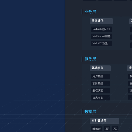
业务层
服务通信
Redis消息队列
WebSocket服务
WebRTC渲染
服务层
基础服务
渲
用户数据
项目数据
鉴权认证
...
日志服务
数据层
实时数据库
pSpace
EF
FC