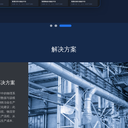
解决方案
解决方案
解决方案
解决方案
解决方案
资源管理、水
现代数字技术
界中的物理系
于数字孪生技
的实体系统与
算机视觉、无
时数据与该模
新能源行业提
结合的水务系
分析交通数
钢铁冶金生产
运营成本、提
合，利用传感
从而实现对道
优化建议；此
通过数字孪生
等技术手段，
字化建模、仿
系统、物流管
到虚拟世界
配和利用、水
的监测和管
生产流程。从
营平台，实现
务领域的决策
路、机场等领
低生产成本、
析、故障诊断
。
效的方案。
站的运营更加