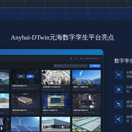
Anyhai-DTwin元海数字孪生平台亮点
数字孪
数字孪
数字孪
借助
规
全
现
据
用
在
规
自
分
求
机、
工
规
通
动
虚
态
现
规
物
迭
试
享