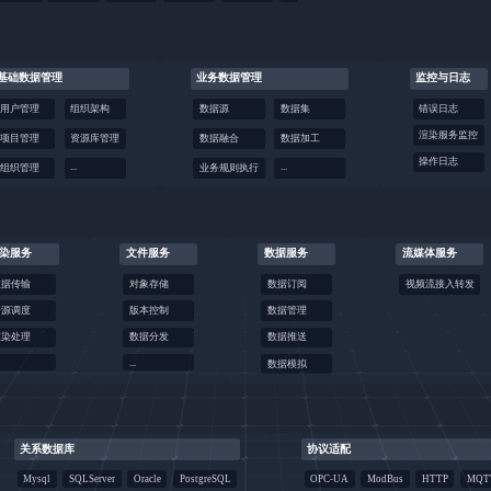
基础数据管理
业务数据管理
监控与日志
用户管理
组织架构
数据源
数据集
错误日志
渲染服务监控
项目管理
资源库管理
数据融合
数据加工
操作日志
...
...
组织管理
业务规则执行
染服务
文件服务
数据服务
流媒体服务
数据传输
对象存储
数据订阅
视频流接入转发
资源调度
版本控制
数据管理
渲染处理
数据分发
数据推送
...
数据模拟
关系数据库
协议适配
Mysql
SQLServer
Oracle
PostgreSQL
OPC-UA
ModBus
HTTP
MQT