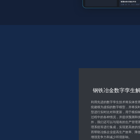
智慧水务数字孪生
智慧交通数字孪生
钢铁冶金数字孪生
智慧光伏数字孪生
智慧水务数字孪生解决方案是将水
智慧交通数字孪生解决方案以结合
利用先进的数字孪生技术将实体世
光伏新能源数字孪生解决方案是基
环境保护、供水、排水等水务领域
和智能交通系统，利用传感器、计
统建模为虚拟的数字模型，并将实
术的集成解决方案，旨在帮助光伏
数字化系统相结合，形成一个虚实
线通信等技术，实时收集、处理和
型进行实时比对和更新，用于模拟
高太阳能发电效率、降低光伏电站
统。通过数字技术和物理技术相结
据，并将其反馈到交通控制中心，
过程中的各种情况，并提供预测和
升设备运行安全性和稳定性。方案
器、互联网、云计算、大数据分析
路交通的精准控制和管理。通过数
外，我们还可以与现有的生产管理
技术将现实世界中的光伏电站映射
将实体系统的运行状态、水资源分
真和优化等手段，实现对物理系统
理系统等进行集成，实现更高效的
中，构建了一个全方位的数字化运
环境监测等信息数字化，可以为水
理。可以应用于城市交通、高速公
而帮助冶炼企业提高生产效率、降
了对光伏电站的实时监控、预测分
者、管理者提供全方位的信息支持
域，为交通管理提供更加精准和高
增强竞争力和减少环境影响。
和设备优化等功能，从而使光伏电